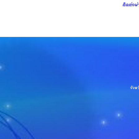
ติดต่อผ่
จังห