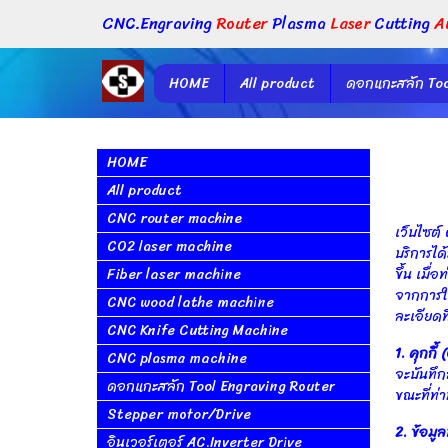
CNC.Engraving
Router
Plasma
Laser
Cutting
A
HOME
All product
ดอกแกะสลัก Too
HOME
All product
CNC router machine
เว็บไซต์ 
CO2 laser machine
บริการได
Fiber laser machine
ขึ้น เมื
จากการใช
CNC wood lathe machine
ละเอียดท
CNC Knife Cutting Machine
1. คุกกี้
CNC plasma machine
จะบันทึก
ดอกแกะสลัก Tool Engraving Router
ขณะที่ท่า
Stepper motor/Drive
2. ข้อมู
อินเวอร์เตอร์ AC.Inverter Drive