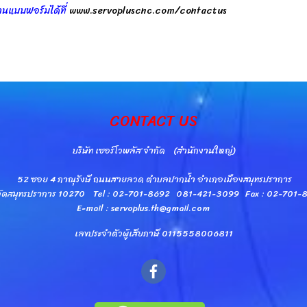
านแบบฟอร์มได้ที่
www.servopluscnc.com/contactus
CONTACT US
บริษัท เซอร์โวพลัส จำกัด (สำนักงานใหญ่)
52 ซอย 4 ภาณุรังษี ถนนสายลวด ตำบลปากน้ำ อำเภอเมืองสมุทรปราการ
วัดสมุทรปราการ 10270 Tel : 02-701-8692 081-421-3099 Fax : 02-701
E-mail : servoplus.th@gmail.com
เลขประจำตัวผู้เสียภาษี 0115558006811