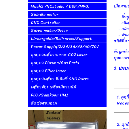
เมื่อท่า
Mach3 /NCstudio / DSP./MPG.
Spindle motor
- ที่อย
CNC Controller
- ชนิดข
- หน้าเว
Servo motor/Drive
- จำนวนเ
Linearguide/Ballscrew/Support
สถิติอื่น 
Power Supply12/24/36/48/60/70V
ข้อมูลต่
อุปกรณ์เครื่องเลเซอร์ CO2 Laser
คุณภาพเว
อุปกรณ์ Plasma/Gas Parts
3. ประเภท
อุปกรณ์ Fiber laser
อุปกรณ์เครื่อง ซีเอ็นซี CNC Parts
เครื่องจักร เครื่องมืองานไม้
PLC./Samkoon HMI
1. คุกก
ติดต่อสอบถาม
Neces
2. คุกก