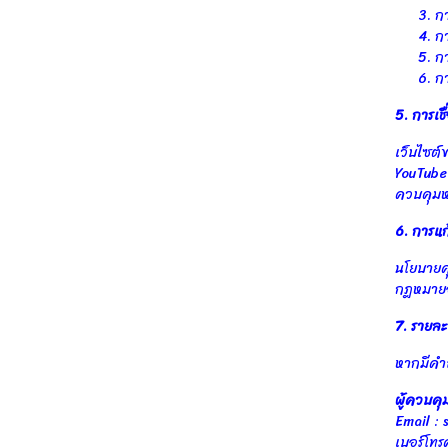
กา
กา
กา
กา
5. การเชื
เว็บไซต์
YouTube 
ควบคุมหร
6. การแก
นโยบายคุ
กฎหมายอื
7. รายละ
หากมีคำถ
ผู้ควบคุ
Email :
เบอร์โท