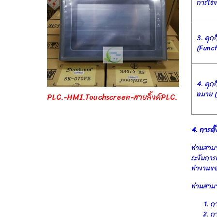
การใช้
3. คุกก
(Funct
4. คุกก
หมาย (
PLC.-HMI.Touchscreen-สายลิ้งค์PLC.
4. การตั้
ท่านสามา
ระงับการ
ทำงานของ
ท่านสามา
กา
กา