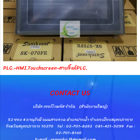
PLC.-HMI.Touchscreen-สายลิ้งค์PLC.
CONTACT US
บริษัท เซอร์โวพลัส จำกัด (สำนักงานใหญ่)
52 ซอย 4 ภาณุรังษี ถนนสายลวด ตำบลปากน้ำ อำเภอเมืองสมุทรปราการ
จังหวัดสมุทรปราการ 10270 Tel : 02-701-8692 081-421-3099 Fax :
02-701-8160
E-mail : servoplus.th@gmail.com