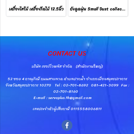
เครื่องไสไม้ เครื่องรีดไม้ 12.5นิ้ว
ถังดูดฝุ่น Small Dust collector
CONTACT US
บริษัท เซอร์โวพลัส จำกัด (สำนักงานใหญ่)
52 ซอย 4 ภาณุรังษี ถนนสายลวด ตำบลปากน้ำ อำเภอเมืองสมุทรปราการ
จังหวัดสมุทรปราการ 10270 Tel : 02-701-8692 081-421-3099 Fax :
02-701-8160
E-mail : servoplus.th@gmail.com
เลขประจำตัวผู้เสียภาษี 0115558006811