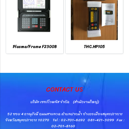
Plasma/Frame F2300B
THC.HP105
CONTACT US
บริษัท เซอร์โวพลัส จำกัด (สำนักงานใหญ่)
52 ซอย 4 ภาณุรังษี ถนนสายลวด ตำบลปากน้ำ อำเภอเมืองสมุทรปราการ
จังหวัดสมุทรปราการ 10270 Tel : 02-701-8692 081-421-3099 Fax :
02-701-8160