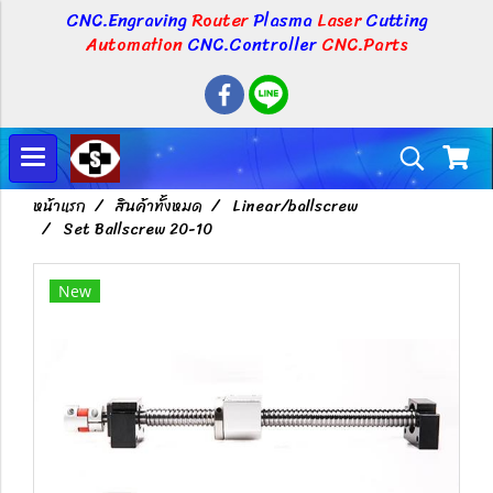
CNC.Engraving
Router
Plasma
Laser
Cutting
Automation
CNC.Controller
CNC.Parts
หน้าแรก
สินค้าทั้งหมด
Linear/ballscrew
Set Ballscrew 20-10
New