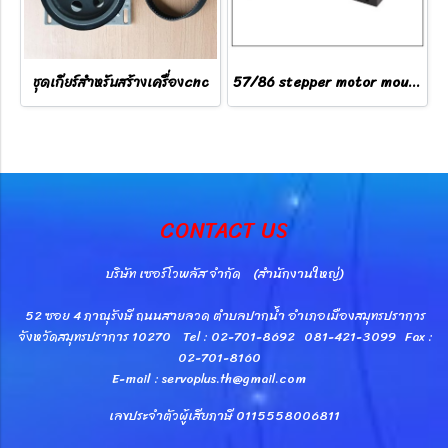
ชุดเกียร์สำหรับสร้างเครื่องcnc
57/86 stepper motor mounting
CONTACT US
บริษัท เซอร์โวพลัส จำกัด (สำนักงานใหญ่)
52 ซอย 4 ภาณุรังษี ถนนสายลวด ตำบลปากน้ำ อำเภอเมืองสมุทรปราการ
จังหวัดสมุทรปราการ 10270 Tel : 02-701-8692 081-421-3099 Fax :
02-701-8160
E-mail : servoplus.th@gmail.com
เลขประจำตัวผู้เสียภาษี 0115558006811