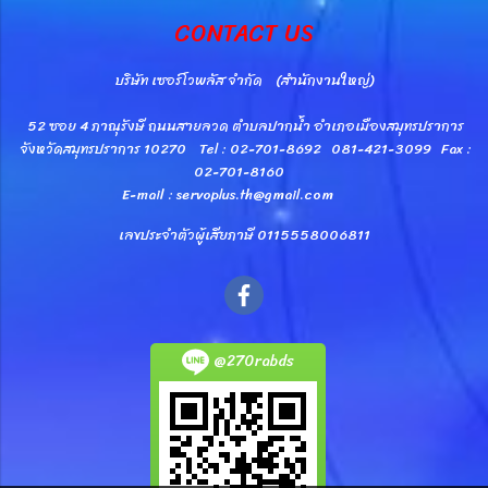
CONTACT US
บริษัท เซอร์โวพลัส จำกัด (สำนักงานใหญ่)
52 ซอย 4 ภาณุรังษี ถนนสายลวด ตำบลปากน้ำ อำเภอเมืองสมุทรปราการ
จังหวัดสมุทรปราการ 10270 Tel : 02-701-8692 081-421-3099 Fax :
02-701-8160
E-mail : servoplus.th@gmail.com
เลขประจำตัวผู้เสียภาษี 0115558006811
@270rabds