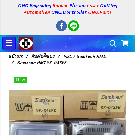
CNC.Engraving
Router
Plasma
Laser
Cutting
Automation
CNC.Controller
CNC.Parts
หน้าแรก
สินค้าทั้งหมด
PLC. / Samkoon HMI.
Samkoon HMI.SK-043FE
New