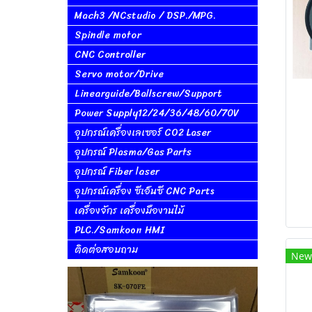
Mach3 /NCstudio / DSP./MPG.
Spindle motor
CNC Controller
Servo motor/Drive
Linearguide/Ballscrew/Support
Power Supply12/24/36/48/60/70V
อุปกรณ์เครื่องเลเซอร์ CO2 Laser
อุปกรณ์ Plasma/Gas Parts
อุปกรณ์ Fiber laser
อุปกรณ์เครื่อง ซีเอ็นซี CNC Parts
เครื่องจักร เครื่องมืองานไม้
PLC./Samkoon HMI
ติดต่อสอบถาม
New