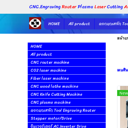
CNC.Engraving
Router
Plasma
Laser
Cutting
A
HOME
All product
ดอกแกะสลัก Too
หน้าแ
HOME
All product
CNC router machine
พบสินค
CO2 laser machine
Fiber laser machine
CNC wood lathe machine
New
CNC Knife Cutting Machine
CNC plasma machine
ดอกแกะสลัก Tool Engraving Router
Stepper motor/Drive
อินเวอร์เตอร์ AC.Inverter Drive