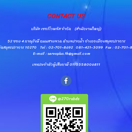
CONTACT US
บริษัท เซอร์โวพลัส จำกัด (สำนักงานใหญ่)
52 ซอย 4 ภาณุรังษี ถนนสายลวด ตำบลปากน้ำ อำเภอเมืองสมุทรปราการ
วัดสมุทรปราการ 10270 Tel : 02-701-8692 081-421-3099 Fax : 02-701
E-mail : servoplus.th@gmail.com
เลขประจำตัวผู้เสียภาษี 0115558006811
@270rabds