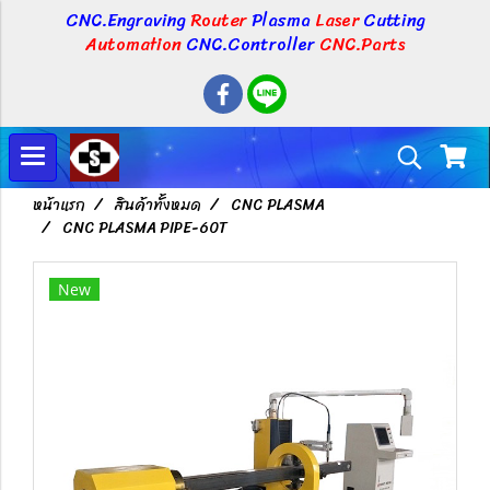
CNC.Engraving
Router
Plasma
Laser
Cutting
Automation
CNC.Controller
CNC.Parts
หน้าแรก
สินค้าทั้งหมด
CNC PLASMA
CNC PLASMA PIPE-60T
New