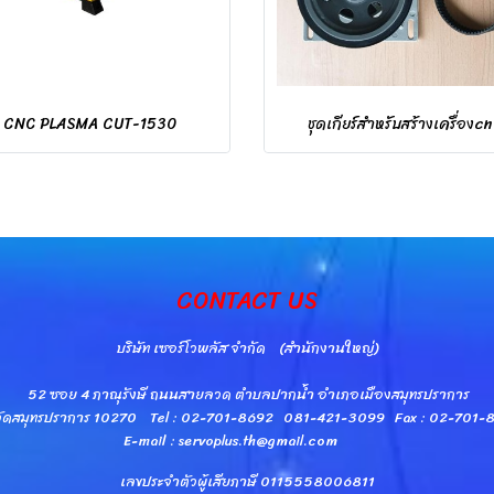
CNC PLASMA CUT-1530
ชุดเกียร์สำหรับสร้างเครื่องc
CONTACT US
บริษัท เซอร์โวพลัส จำกัด (สำนักงานใหญ่)
52 ซอย 4 ภาณุรังษี ถนนสายลวด ตำบลปากน้ำ อำเภอเมืองสมุทรปราการ
วัดสมุทรปราการ 10270 Tel : 02-701-8692 081-421-3099 Fax : 02-701
E-mail : servoplus.th@gmail.com
เลขประจำตัวผู้เสียภาษี 0115558006811