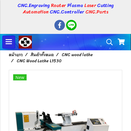
CNC.Engraving
Router
Plasma
Laser
Cutting
Automation
CNC.Controller
CNC.Parts
หน้าแรก
สินค้าทั้งหมด
CNC wood lathe
CNC Wood Lathe L1530
New