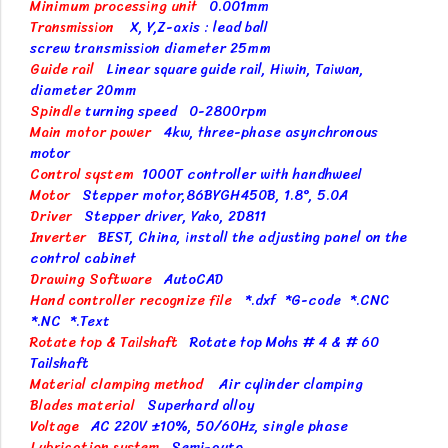
Minimum processing unit
0.001mm
Transmission
X, Y,Z-axis : lead ball
screw transmission diameter 25mm
Guide rail
Linear square guide rail, Hiwin, Taiwan,
diameter 20mm
Spindle
turning speed 0-2800rpm
Main motor power
4kw, three-phase asynchronous
motor
Control system
1000T controller with handhweel
Motor
Stepper motor,86BYGH450B, 1.8°, 5.0A
Driver
Stepper driver, Yako, 2D811
Inverter
BEST, China, install the adjusting panel on the
control cabinet
Drawing Software
AutoCAD
Hand controller recognize file
*.dxf *G-code *.CNC
*.NC *.Text
Rotate top & Tailshaft
Rotate top Mohs # 4 & # 60
Tailshaft
Material clamping method
Air cylinder clamping
Blades material
Superhard alloy
Voltage
AC 220V ±10%, 50/60Hz, single phase
Lubrication system
Semi-auto