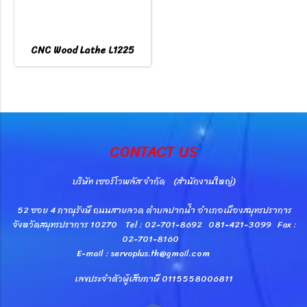
CNC Wood Lathe L1225
CONTACT US
บริษัท เซอร์โวพลัส จำกัด (สำนักงานใหญ่)
52 ซอย 4 ภาณุรังษี ถนนสายลวด ตำบลปากน้ำ อำเภอเมืองสมุทรปราการ
จังหวัดสมุทรปราการ 10270 Tel : 02-701-8692 081-421-3099 Fax :
02-701-8160
E-mail : servoplus.th@gmail.com
เลขประจำตัวผู้เสียภาษี 0115558006811